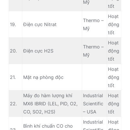
Mỹ
tốt
Hoạt
Thermo –
19.
Điện cực Nitrat
động
Mỹ
tốt
Hoạt
Thermo –
20.
Điện cực H2S
động
Mỹ
tốt
Hoạt
21.
Mặt nạ phòng độc
động
tốt
Máy đo hàm lượng khí
Industrial
Hoạt
22.
MX6 IBRID (LEL, PID, O2,
Scientific
động
CO, SO2, H2S)
– USA
tốt
Industrial
Hoạt
Bình khí chuẩn CO cho