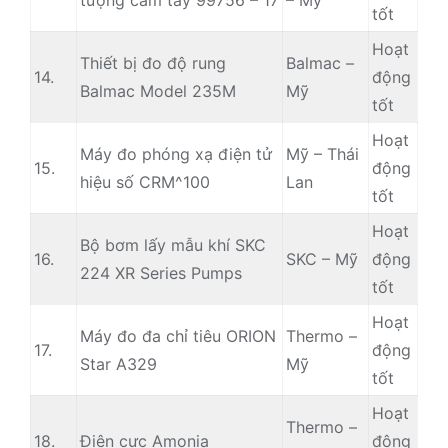
tượng cầm tay 99756 – 17
– Mỹ
tốt
Hoạt
Thiết bị đo độ rung
Balmac –
14.
động
Balmac Model 235M
Mỹ
tốt
Hoạt
Máy đo phóng xạ điện tử
Mỹ – Thái
15.
động
hiệu số CRM^100
Lan
tốt
Hoạt
Bộ bơm lấy mẫu khí SKC
16.
SKC – Mỹ
động
224 XR Series Pumps
tốt
Hoạt
Máy đo đa chỉ tiêu ORION
Thermo –
17.
động
Star A329
Mỹ
tốt
Hoạt
Thermo –
18.
Điện cực Amonia
động