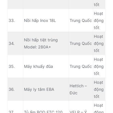
tốt
Hoạt
33.
Nồi hấp Inox 18L
Trung Quốc
động
tốt
Hoạt
Nồi hấp tiệt trùng
34.
Trung Quốc
động
Model: 280A+
tốt
Hoạt
35.
Máy khuấy đũa
Trung Quốc
động
tốt
Hoạt
Hettich –
36.
Máy ly tâm EBA
động
Đức
tốt
Hoạt
37.
Tủ ấm BOD FTC 120
VELP – Ý
động