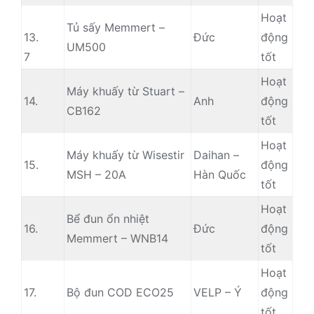
Hoạt
Tủ sấy Memmert –
13.
Đức
động
UM500
7
tốt
Hoạt
Máy khuấy từ Stuart –
14.
Anh
động
CB162
tốt
Hoạt
Máy khuấy từ Wisestir
Daihan –
15.
động
MSH – 20A
Hàn Quốc
tốt
Hoạt
Bể đun ổn nhiệt
16.
Đức
động
Memmert – WNB14
tốt
Hoạt
17.
Bộ đun COD ECO25
VELP – Ý
động
tốt