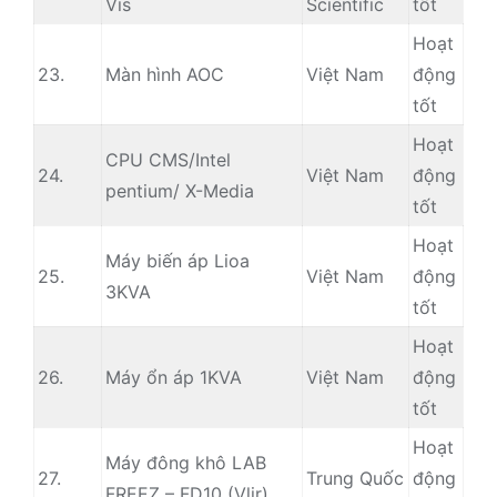
Vis
Scientific
tốt
Hoạt
23.
Màn hình AOC
Việt Nam
động
tốt
Hoạt
CPU CMS/Intel
24.
Việt Nam
động
pentium/ X-Media
tốt
Hoạt
Máy biến áp Lioa
25.
Việt Nam
động
3KVA
tốt
Hoạt
26.
Máy ổn áp 1KVA
Việt Nam
động
tốt
Hoạt
Máy đông khô LAB
27.
Trung Quốc
động
FREEZ – FD10 (Vlir)