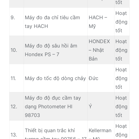
tốt
Hoạt
9.
Máy đo đa chỉ tiêu cầm
HACH –
động
tay HACH
Mỹ
tốt
HONDEX
Hoạt
Máy đo độ sâu hồi âm
10.
– Nhật
động
Hondex PS – 7
Bản
tốt
Hoạt
11.
Máy đo tốc độ dòng chảy
Đức
động
tốt
Máy đo độ đục cầm tay
Hoạt
12.
dạng Photometer HI
Ý
động
98703
tốt
Hoạt
Thiết bị quan trắc khí
Kellerman
13.
động