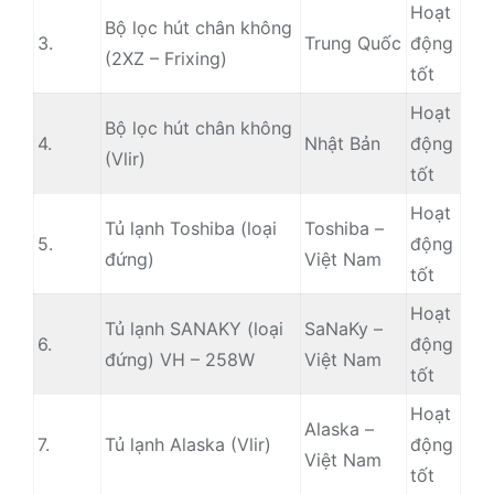
Hoạt
Bộ lọc hút chân không
3.
Trung Quốc
động
(2XZ – Frixing)
tốt
Hoạt
Bộ lọc hút chân không
4.
Nhật Bản
động
(Vlir)
tốt
Hoạt
Tủ lạnh Toshiba (loại
Toshiba –
5.
động
đứng)
Việt Nam
tốt
Hoạt
Tủ lạnh SANAKY (loại
SaNaKy –
6.
động
đứng) VH – 258W
Việt Nam
tốt
Hoạt
Alaska –
7.
Tủ lạnh Alaska (Vlir)
động
Việt Nam
tốt