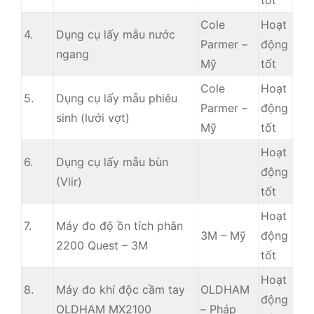
tốt
Cole
Hoạt
4.
Dụng cụ lấy mẫu nước
Parmer –
động
ngang
Mỹ
tốt
Cole
Hoạt
5.
Dụng cụ lấy mẫu phiêu
Parmer –
động
sinh (lưới vợt)
Mỹ
tốt
Hoạt
6.
Dụng cụ lấy mẫu bùn
động
(Vlir)
tốt
Hoạt
7.
Máy đo độ ồn tích phân
3M – Mỹ
động
2200 Quest – 3M
tốt
Hoạt
8.
Máy đo khí độc cầm tay
OLDHAM
động
OLDHAM MX2100
– Pháp