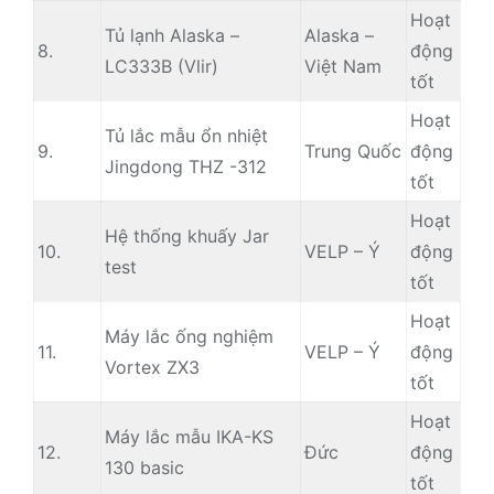
Hoạt
Tủ lạnh Alaska –
Alaska –
8.
động
LC333B (Vlir)
Việt Nam
tốt
Hoạt
Tủ lắc mẫu ổn nhiệt
9.
Trung Quốc
động
Jingdong THZ -312
tốt
Hoạt
Hệ thống khuấy Jar
10.
VELP – Ý
động
test
tốt
Hoạt
Máy lắc ống nghiệm
11.
VELP – Ý
động
Vortex ZX3
tốt
Hoạt
Máy lắc mẫu IKA-KS
12.
Đức
động
130 basic
tốt