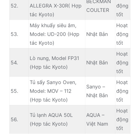
BECKMAN
52.
ALLEGRA X-30R( Hợp
động
COULTER
tác Kyoto)
tốt
Máy khuấy siêu âm,
Hoạt
53.
Model: UD-200 (Hợp
Nhật Bản
động
tác Kyoto)
tốt
Hoạt
Lò nung, Model FP31
54.
Nhật Bản
động
(Hợp tác Kyoto)
tốt
Tủ sấy Sanyo Oven,
Hoạt
Sanyo –
55.
Model: MOV – 112
động
Nhật Bản
(Hợp tác Kyoto)
tốt
Hoạt
Tủ lạnh AQUA 50L
AQUA –
56.
động
(Hợp tác Kyoto)
Việt Nam
tốt