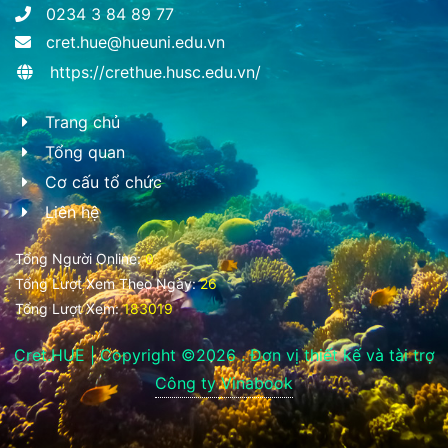
0234 3 84 89 77
cret.hue@hueuni.edu.vn
https://crethue.husc.edu.vn/
Trang chủ
Tổng quan
Cơ cấu tổ chức
Liên hệ
Tổng Người Online:
0
Tổng Lượt Xem Theo Ngày:
26
Tổng Lượt Xem:
183019
Cret.HUE | Copyright ©2026 . Đơn vị thiết kế và tài trợ
Công ty Vinabook