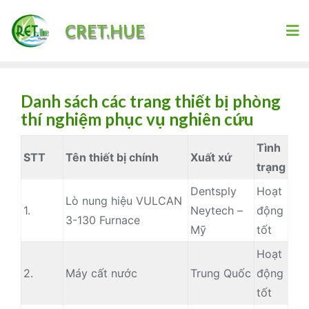
Skip
CRET.HUE
to
content
Danh sách các trang thiết bị phòng
thí nghiệm phục vụ nghiên cứu
Tình
STT
Tên thiết bị chính
Xuất xứ
trạng
Dentsply
Hoạt
Lò nung hiệu VULCAN
1.
Neytech –
động
3-130 Furnace
Mỹ
tốt
Hoạt
2.
Máy cất nước
Trung Quốc
động
tốt