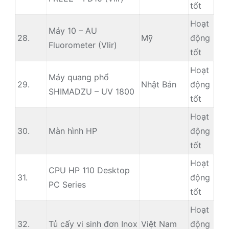
tốt
Hoạt
Máy 10 – AU
28.
Mỹ
động
Fluorometer (Vlir)
tốt
Hoạt
Máy quang phổ
29.
Nhật Bản
động
SHIMADZU – UV 1800
tốt
Hoạt
30.
Màn hình HP
động
tốt
Hoạt
CPU HP 110 Desktop
31.
động
PC Series
tốt
Hoạt
32.
Tủ cấy vi sinh đơn Inox
Việt Nam
động