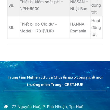
Thiết bị kiểm soát pH –
NISSAN –
38.
động
NPH-6900
Nhật Bản
tốt
Hoạt
Thiết bị đo Clo dư –
HANNA –
39.
động
Model HI701(VLIR)
Romania
tốt
Trung tâm Nghiên cứu và Chuyển giao công nghệ môi
trường miền Trung - CRET.HUE
77 Nguyễn Huệ, P. Phú Nhuận, Tp. Huế