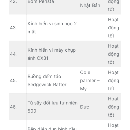
42.
Bơm Perista
động
Nhật Bản
tốt
Hoạt
Kính hiển vi sinh học 2
43.
động
mắt
tốt
Hoạt
Kính hiển vi máy chụp
44.
động
ảnh CX31
tốt
Cole
Hoạt
Buồng đếm tảo
45.
parmer –
động
Sedgewick Rafter
Mỹ
tốt
Hoạt
Tủ sấy đối lưu tự nhiên
46.
Đức
động
500
tốt
Hoạt
Bếp điện đun bình cầu