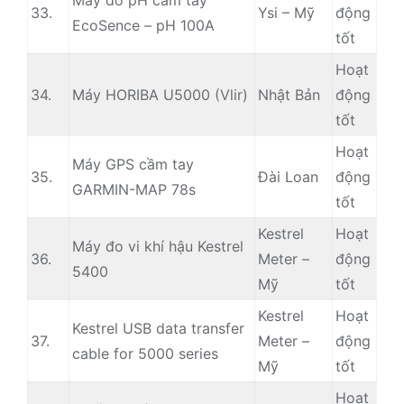
Máy đo pH cầm tay
33.
Ysi – Mỹ
động
EcoSence – pH 100A
tốt
Hoạt
34.
Máy HORIBA U5000 (Vlir)
Nhật Bản
động
tốt
Hoạt
Máy GPS cầm tay
35.
Đài Loan
động
GARMIN-MAP 78s
tốt
Kestrel
Hoạt
Máy đo vi khí hậu Kestrel
36.
Meter –
động
5400
Mỹ
tốt
Kestrel
Hoạt
Kestrel USB data transfer
37.
Meter –
động
cable for 5000 series
Mỹ
tốt
Hoạt