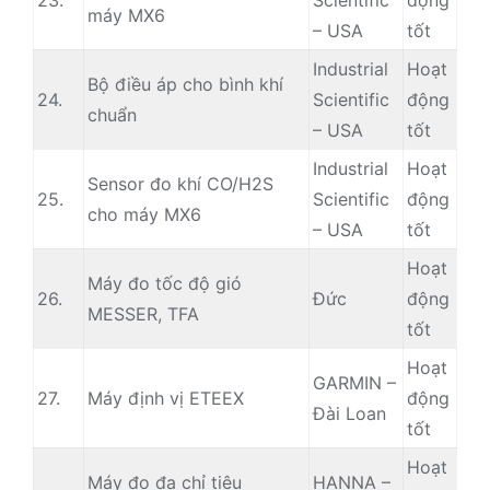
23.
Scientific
động
máy MX6
– USA
tốt
Industrial
Hoạt
Bộ điều áp cho bình khí
24.
Scientific
động
chuẩn
– USA
tốt
Industrial
Hoạt
Sensor đo khí CO/H2S
25.
Scientific
động
cho máy MX6
– USA
tốt
Hoạt
Máy đo tốc độ gió
26.
Đức
động
MESSER, TFA
tốt
Hoạt
GARMIN –
27.
Máy định vị ETEEX
động
Đài Loan
tốt
Hoạt
Máy đo đa chỉ tiêu
HANNA –