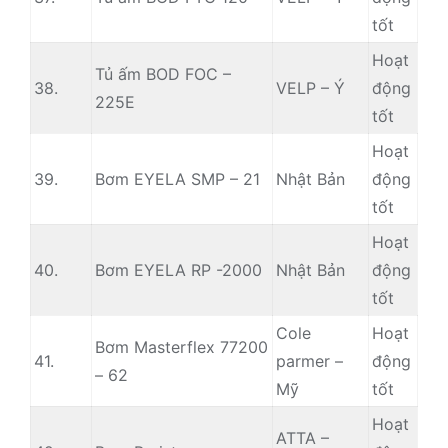
tốt
Hoạt
Tủ ấm BOD FOC –
38.
VELP – Ý
động
225E
tốt
Hoạt
39.
Bơm EYELA SMP – 21
Nhật Bản
động
tốt
Hoạt
40.
Bơm EYELA RP -2000
Nhật Bản
động
tốt
Cole
Hoạt
Bơm Masterflex 77200
41.
parmer –
động
– 62
Mỹ
tốt
Hoạt
ATTA –