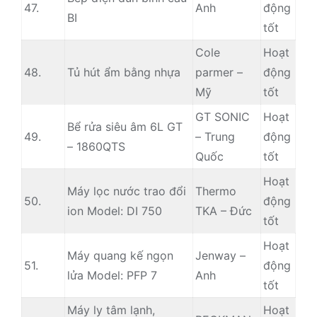
47.
Anh
động
BI
tốt
Cole
Hoạt
48.
Tủ hút ẩm bằng nhựa
parmer –
động
Mỹ
tốt
GT SONIC
Hoạt
Bể rửa siêu âm 6L GT
49.
– Trung
động
– 1860QTS
Quốc
tốt
Hoạt
Máy lọc nước trao đổi
Thermo
50.
động
ion Model: DI 750
TKA – Đức
tốt
Hoạt
Máy quang kế ngọn
Jenway –
51.
động
lửa Model: PFP 7
Anh
tốt
Máy ly tâm lạnh,
Hoạt