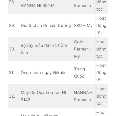
28.
động
HANNA HI 98194
Romania
tốt
Hoạt
29.
Giá 3 chân đi hiện trường
SKC – Mỹ
động
tốt
Cole
Hoạt
Bộ rây mẫu đất và trầm
30.
Parmer –
động
tích
Mỹ
tốt
Hoạt
Trung
31.
Ống nhòm ngày Nikula
động
Quốc
tốt
Hoạt
Máy đo Oxy hòa tan HI
HANNA –
32.
động
9142
Romania
tốt
Hoạt