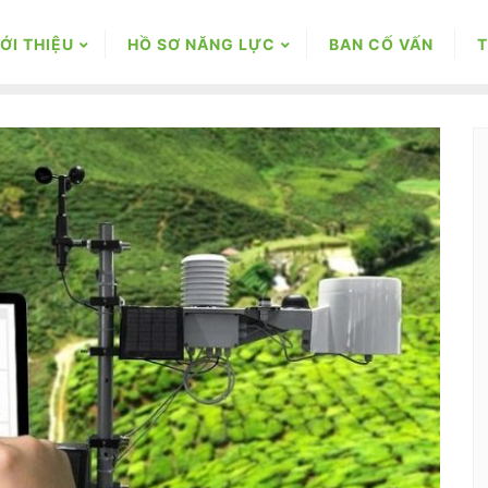
ỚI THIỆU
HỒ SƠ NĂNG LỰC
BAN CỐ VẤN
T