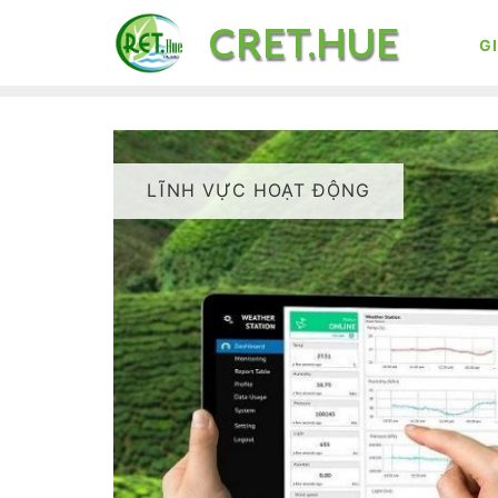
Skip
CRET.HUE
to
GI
content
LĨNH VỰC HOẠT ĐỘNG