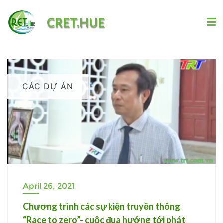
Skip
CRET.HUE
to
content
CÁC DỰ ÁN
April 26, 2021
Chương trình các sự kiện truyền thông
“Race to zero”- cuộc đua hướng tới phát